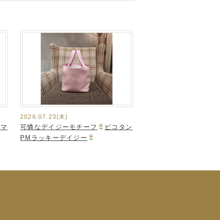
2026.07.23(木)
・マ
可憐なデイジーモチーフ
ピコタン
PMラッキーデイジー