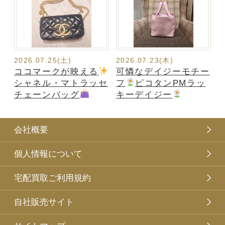
2026.07.25(土)
2026.07.23(木)
ココマークが映える
可憐なデイジーモチー
シャネル・マトラッセ
フ
ピコタンPMラッ
チェーンバッグ
キーデイジー
会社概要
個人情報について
宅配買取ご利用規約
自社販売サイト