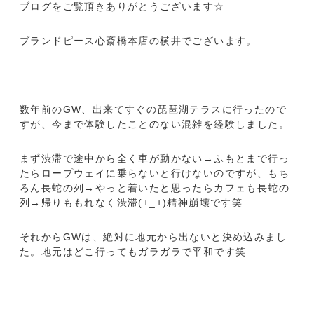
ブログをご覧頂きありがとうございます☆
ブランドピース心斎橋本店の横井でございます。
数年前のGW、出来てすぐの琵琶湖テラスに行ったので
すが、今まで体験したことのない混雑を経験しました。
まず渋滞で途中から全く車が動かない→ふもとまで行っ
たらロープウェイに乗らないと行けないのですが、もち
ろん長蛇の列→やっと着いたと思ったらカフェも長蛇の
列→帰りももれなく渋滞(+_+)精神崩壊です笑
それからGWは、絶対に地元から出ないと決め込みまし
た。地元はどこ行ってもガラガラで平和です笑